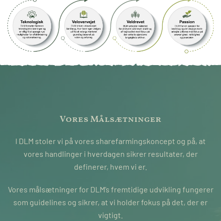
Vores Målsætninger
I DLM stoler vi på vores sharefarmingskoncept og på, at
vores handlinger i hverdagen sikrer resultater, der
definerer, hvem vi er.
Vores målsætninger for DLM’s fremtidige udvikling fungerer
som guidelines og sikrer, at vi holder fokus på det, der er
vigtigt.