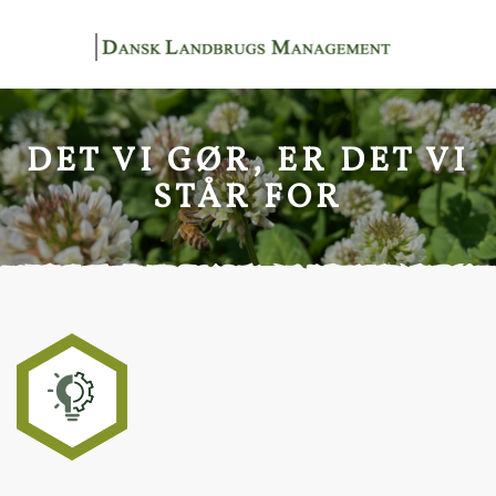
Gå til hovedindhold
DET VI GØR, ER DET VI
STÅR FOR